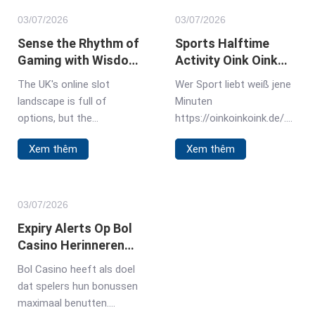
03/
07
/2026
03/
07
/2026
Sense the Rhythm of
Sports Halftime
Gaming with Wisdom
Activity Oink Oink
of Athena Slot in UK
Oink Slot During
The UK's online slot
Wer Sport liebt weiß jene
Breaks in Germany
landscape is full of
Minuten
options, but the
https://oinkoinkoink.de/.
Wisdomofathenaslot
Eine Halbzeitpause zählt
Xem thêm
Xem thêm
creates its own space.
herunter, und man ist auf
This isn't a game about
der Suche nach einer
mindless spinning. It pulls
Unterhaltung, die die
you into a world of
Spannung aufrechterhält.
03/
07
/2026
ancient strategy, where
Dieser Oink Oink Oink Slot
Expiry Alerts Op Bol
your choices feel
erweist sich für viele
Casino Herinneren
connected
deutsche Fans in dieser
Inwoners van
Bol Casino heeft als doel
Hinsicht bewährt. Der Slot
Nederland Aan
dat spelers hun bonussen
schließt die Lücke bis
Bonusdeadlines
maximaal benutten.
zum Beginn der zweiten