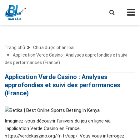
Trang chủ
Chưa được phân loại
Application Verde Casino : Analyses approfondies et suivi
des performances (France)
Application Verde Casino : Analyses
approfondies et suivi des performances
(France)
Imaginez-vous découvrir l’univers du jeu en ligne via
l’application Verde Casino en France,
https://verdekaszino.org/fr-fr/app/
. Vous vous interrogez