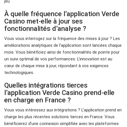
jeu.
À quelle fréquence l’application Verde
Casino met-elle à jour ses
fonctionnalités d’analyse ?
Vous vous interrogez sur la fréquence des mises à jour ? Les
améliorations analytiques de l’application sont lancées chaque
mois. Vous bénéficiez ainsi de fonctionnalités de pointe pour
un suivi optimal de vos performances. L’innovation est au
cœur de chaque mise à jour, répondant à vos exigences
technologiques.
Quelles intégrations tierces
l’application Verde Casino prend-elle
en charge en France ?
Vous vous intéressez aux intégrations ? L’application prend en
charge les plus récentes solutions tierces en France. Vous
bénéficierez d’une connexion simplifiée avec les plateformes