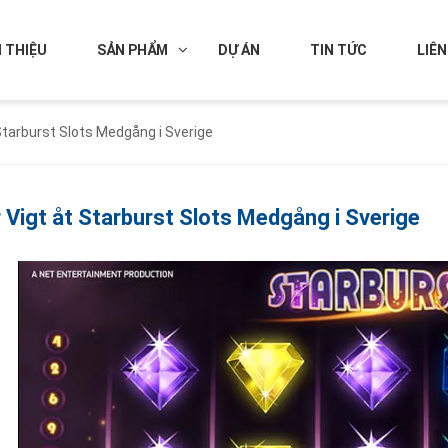
I THIỆU
SẢN PHẨM
DỰ ÁN
TIN TỨC
LIÊN
 Starburst Slots Medgång i Sverige
r Vigt åt Starburst Slots Medgång i Sverige