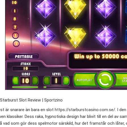
st är snarare än bara en slot
https://starburstcasino.com.se/
. I den
en klassiker. Dess raka, hypnotiska design har blivit till en del av sam
på vad som gör dess spelmotor särskild, hur det framstår och låter,