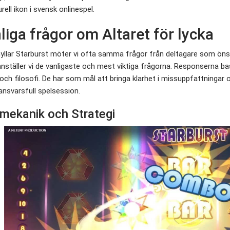
urell ikon i svensk onlinespel.
liga frågor om Altaret för lycka
hyllar Starburst möter vi ofta samma frågor från deltagare som öns
täller vi de vanligaste och mest viktiga frågorna. Responserna bas
och filosofi. De har som mål att bringa klarhet i missuppfattningar
ansvarsfull spelsession.
mekanik och Strategi