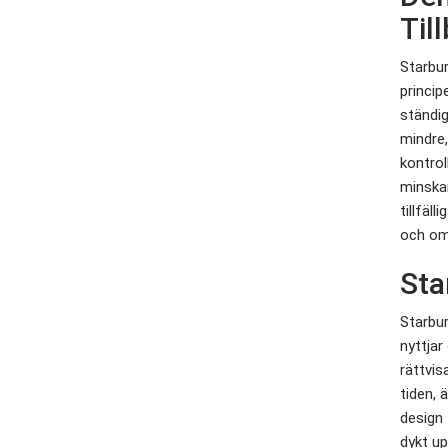
liệu hóa thạch
Til
có thể đạt đỉnh
vài năm tới
Starbur
princip
Eye of 24 Casino Anmeldebonus
Horus Tricks, Tipps, Provision
ständig
enthüllt 2026
mindre,
kontrol
minskar
Greatest Totally free Twist
tillfäl
Bonuses for 2026: Complete Set
of 100 percent free Spins
och om
Sta
Starbur
nyttjar
rättvis
tiden, 
design 
dykt up