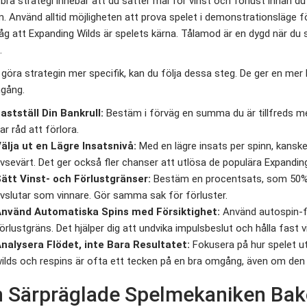
 bra strategi innebär att du sätter mål för vinst och förlust innan du
. Använd alltid möjligheten att prova spelet i demonstrationsläge f
g att Expanding Wilds är spelets kärna. Tålamod är en dygd när du
.
 göra strategin mer specifik, kan du följa dessa steg. De ger en mer
gång.
astställ Din Bankrull:
Bestäm i förväg en summa du är tillfreds m
ar råd att förlora.
älja ut en Lägre Insatsnivå:
Med en lägre insats per spinn, kanske 
vsevärt. Det ger också fler chanser att utlösa de populära Expanding
ätt Vinst- och Förlustgränser:
Bestäm en procentsats, som 50% vi
vslutar som vinnare. Gör samma sak för förluster.
nvänd Automatiska Spins med Försiktighet:
Använd autospin-fu
örlustgräns. Det hjälper dig att undvika impulsbeslut och hålla fast vi
nalysera Flödet, inte Bara Resultatet:
Fokusera på hur spelet 
ilds och respins är ofta ett tecken på en bra omgång, även om den 
 Särpräglade Spelmekaniken Bak