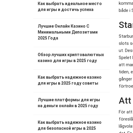
komma t
Как выбрать идеальное место
для игры и достичь успеха
både i 
Sta
Лучшие Онлайн Казино С
Минимальными Депозитами
Starbur
2025 Года
slots s
ut. Des
Обзор лучших криптовалютных
Spelet 
казино для игры в 2025 году
att man
tiden, 
Как выбрать надежное казино
gånger 
для игры в 2025 году советы
förtroe
Att
Лучшие платформы для игры
на деньги онлайн в 2025 году
För att
föreslå
Как выбрать надежное казино
lågvola
для безопасной игры в 2025