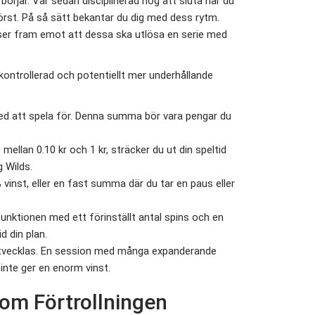
 börjar. Var sedan disciplinerad nog att sluta när du
örst. På så sätt bekantar du dig med dess rytm.
 ser fram emot att dessa ska utlösa en serie med
 kontrollerad och potentiellt mer underhållande
ed att spela för. Denna summa bör vara pengar du
mellan 0.10 kr och 1 kr, sträcker du ut din speltid
 Wilds.
nst, eller en fast summa där du tar en paus eller
nktionen med ett förinställt antal spins och en
d din plan.
utvecklas. En session med många expanderande
inte ger en enorm vinst.
om Förtrollningen