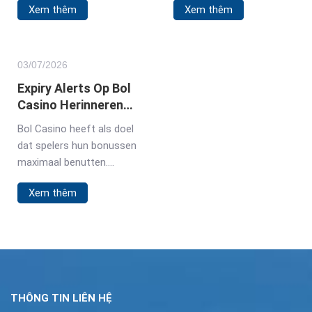
Xem thêm
Xem thêm
creates its own space.
herunter, und man ist auf
This isn't a game about
der Suche nach einer
mindless spinning. It pulls
Unterhaltung, die die
you into a world of
Spannung aufrechterhält.
03/
07
/2026
ancient strategy, where
Dieser Oink Oink Oink Slot
Expiry Alerts Op Bol
your choices feel
erweist sich für viele
Casino Herinneren
connected
deutsche Fans in dieser
Inwoners van
Bol Casino heeft als doel
Hinsicht bewährt. Der Slot
Nederland Aan
dat spelers hun bonussen
schließt die Lücke bis
Bonusdeadlines
maximaal benutten.
zum Beginn der zweiten
Daarom is er nu een
Hälfte, gestaltet aus
Xem thêm
systeem met expiry
angespannter
alerts. Deze herinneringen
garanderen dat je geen
waardevolle bonussen of
gratis spins meer mist.
Hier ontdek je hoe
THÔNG TIN LIÊN HỆ