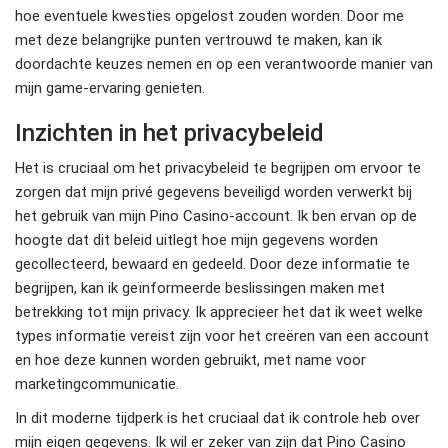
hoe eventuele kwesties opgelost zouden worden. Door me
met deze belangrijke punten vertrouwd te maken, kan ik
doordachte keuzes nemen en op een verantwoorde manier van
mijn game-ervaring genieten.
Inzichten in het privacybeleid
Het is cruciaal om het privacybeleid te begrijpen om ervoor te
zorgen dat mijn privé gegevens beveiligd worden verwerkt bij
het gebruik van mijn Pino Casino-account. Ik ben ervan op de
hoogte dat dit beleid uitlegt hoe mijn gegevens worden
gecollecteerd, bewaard en gedeeld. Door deze informatie te
begrijpen, kan ik geïnformeerde beslissingen maken met
betrekking tot mijn privacy. Ik apprecieer het dat ik weet welke
types informatie vereist zijn voor het creëren van een account
en hoe deze kunnen worden gebruikt, met name voor
marketingcommunicatie.
In dit moderne tijdperk is het cruciaal dat ik controle heb over
mijn eigen gegevens. Ik wil er zeker van zijn dat Pino Casino