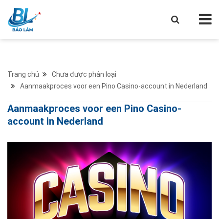
Trang chủ
Chưa được phân loại
Aanmaakproces voor een Pino Casino-account in Nederland
Aanmaakproces voor een Pino Casino-
account in Nederland