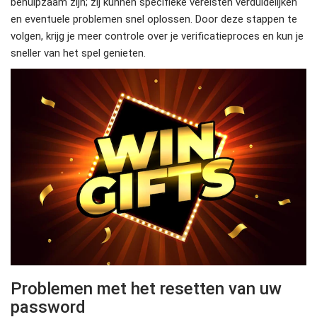
behulpzaam zijn; zij kunnen specifieke vereisten verduidelijken
en eventuele problemen snel oplossen. Door deze stappen te
volgen, krijg je meer controle over je verificatieproces en kun je
sneller van het spel genieten.
Problemen met het resetten van uw
password