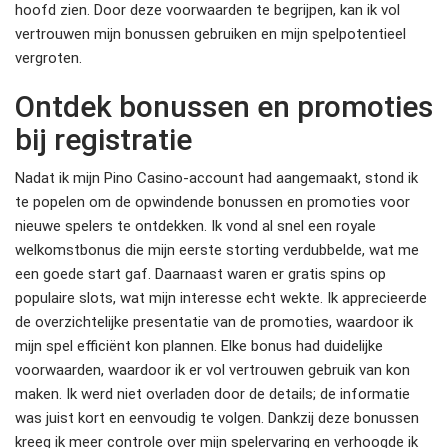
hoofd zien. Door deze voorwaarden te begrijpen, kan ik vol
vertrouwen mijn bonussen gebruiken en mijn spelpotentieel
vergroten.
Ontdek bonussen en promoties
bij registratie
Nadat ik mijn Pino Casino-account had aangemaakt, stond ik
te popelen om de opwindende bonussen en promoties voor
nieuwe spelers te ontdekken. Ik vond al snel een royale
welkomstbonus die mijn eerste storting verdubbelde, wat me
een goede start gaf. Daarnaast waren er gratis spins op
populaire slots, wat mijn interesse echt wekte. Ik apprecieerde
de overzichtelijke presentatie van de promoties, waardoor ik
mijn spel efficiënt kon plannen. Elke bonus had duidelijke
voorwaarden, waardoor ik er vol vertrouwen gebruik van kon
maken. Ik werd niet overladen door de details; de informatie
was juist kort en eenvoudig te volgen. Dankzij deze bonussen
kreeg ik meer controle over mijn spelervaring en verhoogde ik