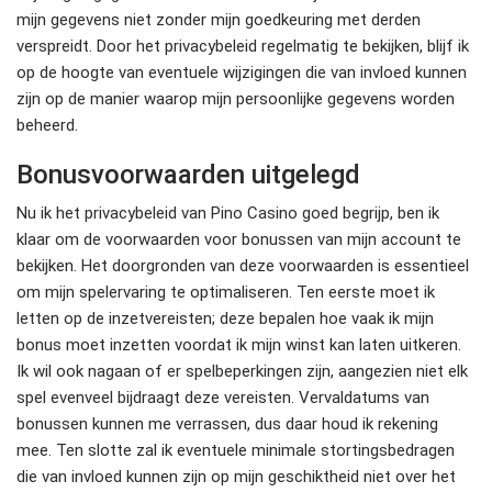
mijn gegevens niet zonder mijn goedkeuring met derden
verspreidt. Door het privacybeleid regelmatig te bekijken, blijf ik
op de hoogte van eventuele wijzigingen die van invloed kunnen
zijn op de manier waarop mijn persoonlijke gegevens worden
beheerd.
Bonusvoorwaarden uitgelegd
Nu ik het privacybeleid van Pino Casino goed begrijp, ben ik
klaar om de voorwaarden voor bonussen van mijn account te
bekijken. Het doorgronden van deze voorwaarden is essentieel
om mijn spelervaring te optimaliseren. Ten eerste moet ik
letten op de inzetvereisten; deze bepalen hoe vaak ik mijn
bonus moet inzetten voordat ik mijn winst kan laten uitkeren.
Ik wil ook nagaan of er spelbeperkingen zijn, aangezien niet elk
spel evenveel bijdraagt deze vereisten. Vervaldatums van
bonussen kunnen me verrassen, dus daar houd ik rekening
mee. Ten slotte zal ik eventuele minimale stortingsbedragen
die van invloed kunnen zijn op mijn geschiktheid niet over het