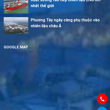
nhất thế giới
Phương Tây ngày càng phụ thuộc vào
nhiên liệu châu Á
GOOGLE MAP