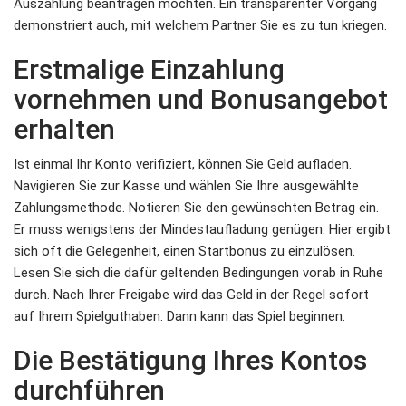
Auszahlung beantragen möchten. Ein transparenter Vorgang
demonstriert auch, mit welchem Partner Sie es zu tun kriegen.
Erstmalige Einzahlung
vornehmen und Bonusangebot
erhalten
Ist einmal Ihr Konto verifiziert, können Sie Geld aufladen.
Navigieren Sie zur Kasse und wählen Sie Ihre ausgewählte
Zahlungsmethode. Notieren Sie den gewünschten Betrag ein.
Er muss wenigstens der Mindestaufladung genügen. Hier ergibt
sich oft die Gelegenheit, einen Startbonus zu einzulösen.
Lesen Sie sich die dafür geltenden Bedingungen vorab in Ruhe
durch. Nach Ihrer Freigabe wird das Geld in der Regel sofort
auf Ihrem Spielguthaben. Dann kann das Spiel beginnen.
Die Bestätigung Ihres Kontos
durchführen