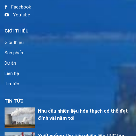
Facebook
Youtube
GIỚI THIỆU
Giới thiệu
Sản phẩm
Dự án
Liên hệ
Tin tức
TIN TỨC
Nhu cầu nhiên liệu hóa thạch có thể đạt
đỉnh vài năm tới
Xuất xưởng tàu tiếp nhiên liệu LNG lớn