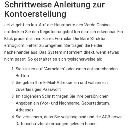
Schrittweise Anleitung zur
Kontoerstellung
Jetzt geht es los. Auf der Hauptseite des Verde Casino
entdecken Sie den Registrierungsbutton deutlich erkennbar. Ein
Klick präsentiert ein klares Formular. Die klare Struktur
ermöglicht, Fehler zu umgehen. Sie tragen die Felder
nacheinander aus. Das System informiert direkt, wenn etwas
nicht passt. So gestaltet es sich typischerweise ab:
Sie klicken auf “Anmelden” oder einen entsprechenden
Button.
Sie geben Ihre E-Mail-Adresse ein und wählen ein
zuverlässiges Passwort.
Im folgenden Schritt tragen Sie Ihre persönlichen
Angaben ein (Vor- und Nachname, Geburtsdatum,
Adresse).
Sie versichern, dass Sie volljährig sind und die AGB sowie
Datenschutzbestimmungen gelesen haben.