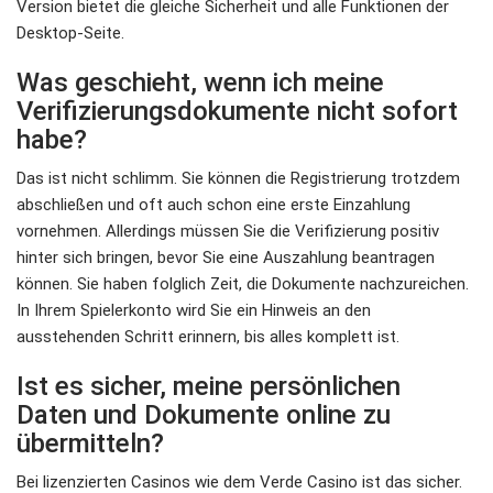
Version bietet die gleiche Sicherheit und alle Funktionen der
Desktop-Seite.
Was geschieht, wenn ich meine
Verifizierungsdokumente nicht sofort
habe?
Das ist nicht schlimm. Sie können die Registrierung trotzdem
abschließen und oft auch schon eine erste Einzahlung
vornehmen. Allerdings müssen Sie die Verifizierung positiv
hinter sich bringen, bevor Sie eine Auszahlung beantragen
können. Sie haben folglich Zeit, die Dokumente nachzureichen.
In Ihrem Spielerkonto wird Sie ein Hinweis an den
ausstehenden Schritt erinnern, bis alles komplett ist.
Ist es sicher, meine persönlichen
Daten und Dokumente online zu
übermitteln?
Bei lizenzierten Casinos wie dem Verde Casino ist das sicher.